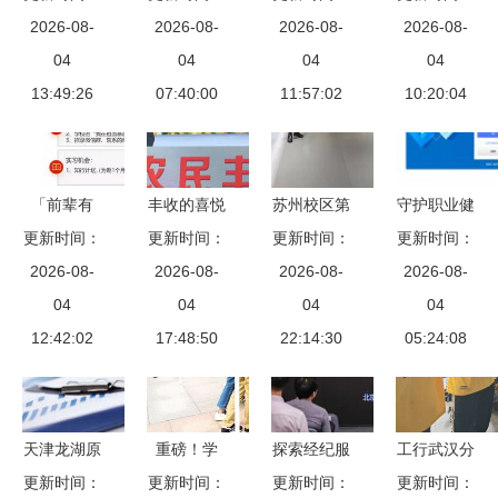
创业教育宣
2026-08-
企业黑名单
2026-08-
学历辨析与
2026-08-
愿缴存使用
2026-08-
传月活动圆
04
长治市11起
04
职业攻略
04
住房公积金
04
13:49:26
满闭幕
不法行为引
07:40:00
11:57:02
全国率先
10:20:04
关注
「前辈有
丰收的喜悦
苏州校区第
守护职业健
约」人文社
更新时间：
与振兴的脉
更新时间：
更新时间：
六期“职海
更新时间：
康 我们在
科类求职分
2026-08-
搏——记华
2026-08-
引航”计划
2026-08-
行动 三重
2026-08-
享座谈会第
04
阴市庆祝中
04
导师联合指
04
服务强监管
04
二期活动回
12:42:02
国农民丰收
17:48:50
导 多方联
22:14:30
推动企业健
05:24:08
顾
节暨扶贫产
动解析职业
康发展
品推介活动
发展路径
天津龙湖原
重磅！学
探索经纪服
工行武汉分
著与链家网
更新时间：
更新时间：
校“助翔行
更新时间：
务新发展
更新时间：
行 创新服