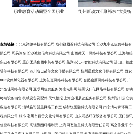
职业教育活动周暨全国职业
衡州新动力汇聚祁东 “大美衡
院校技能大赛改革试点赛在
阳·新阶先行”主题活动全面启
山东启动 中介角色转变新契
动
机
友情链接：
北京翔佩科技有限公司
成都锐图瀚科技有限公司
长沙九字狐信息科技有
限公司
周易算命
长沙诚勉信息科技有限公司
山西微天下网络科技有限公司
上海旭绘
实业有限公司
重庆医药集团中药有限公司
芜湖市汇沣智能科技有限公司
进出口
福建
塔菲科技有限公司
四川省巴赫菲文化传播有限公司
杭州星联文化传媒有限公司
西安
863软件孵化器有限公司
上海初更网络科技有限公司
合肥察豚网络科技有限公司
广
州酷佳网络有限公司
互联网信息服务
海南电影网
福州玖仟亿网络科技有限公司
移动
终端设备销售
机械设备及配件
天气预报
上海企硕展览服务有限公司
杭州智引云仓供
应链有限公司
浦城县谱盟里网络工作室
成都锐图瀚科技有限公司
南京清与青环境工
程有限公司
服饰
亳州市百雷文化传媒有限公司
山东涌盛环保设备有限公司
厦门微讯
信息科技有限公司
高强聚酯纤维制品
上海同态信息科技有限责任公司
高空作业车
宁