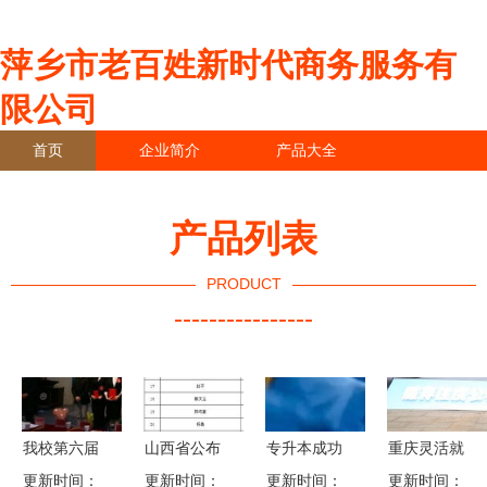
萍乡市老百姓新时代商务服务有
限公司
首页
企业简介
产品大全
联系我们
企业信息
访客留言
产品列表
PRODUCT
----------------
我校第六届
山西省公布
专升本成功
重庆灵活就
更新时间：
就业指导·
更新时间：
100家欠薪
更新时间：
之后 第一
业人员可自
更新时间：