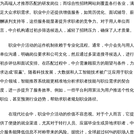
为高端人才推荐匹配的研发岗位；而综合性招聘网站则覆盖各行各业，满
足大众求职需求。职业中介还提供增值服务，如简历优化、面试辅导、薪
酬谈判支持等，这些服务能显著提升求职者的竞争力。对于用人单位而
言，中介机构通过初步筛选候选人，减轻了招聘压力，确保了人才质量。
职业中介活动的运作机制依赖于专业化流程。通常，中介会先与用人
单位沟通，明确岗位要求和公司文化，然后通过多渠道搜寻候选人，进行
初步评估和面试安排。在匹配过程中，中介需兼顾双方的期望与条件，力
求达成“双赢”。随着科技发展，大数据和人工智能技术被广泛应用于职业
中介领域，智能推荐系统能更精准地分析求职者技能与职位需求的契合
度，进一步提升了服务效率。例如，一些平台利用算法为用户推送个性化
职位，甚至预测行业趋势，帮助求职者规划职业路径。
在现代社会中，职业中介活动的价值不容忽视。对于个人而言，它提
供了便捷的就业渠道，尤其对于转行人员、应届毕业生或异地求职者，中
介服务能降低信息不对称带来的风险。据统计，全球超过60%的职场人曾