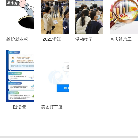
（11.09-
新策略
的行业新格
11.15）
局
维护就业权
2021浙江
活动搞了一
合庆镇总工
益，职业中
高校与绍兴
箩筐，学生
会召开经审
介活动中的
高中对接活
咋就不买
工作会议
求职者须知
动圆满落幕
账？——就
强化审计监
职业中介活
业服务，容
督，规范职
动成果丰
不得花拳绣
业中介活
硕，签约近
腿
动，保障工
500份，举
会经济健康
一图读懂
美团打车厦
办活动近50
运行
本市工程建
门设立新公
场
设项目行政
司，500万
审批中介服
注册资本拓