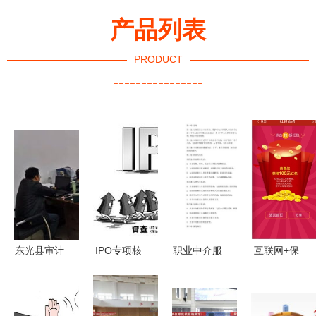
产品列表
PRODUCT
----------------
东光县审计
IPO专项核
职业中介服
互联网+保
局职业中介
查三步走
务中心章程
险抢占高地
活动专项审
职业中介活
与管理制度
快保年后红
计工作周报
动风险防控
包大战背后