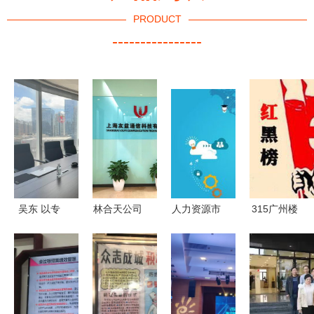
PRODUCT
----------------
吴东 以专
林合天公司
人力资源市
315广州楼
业与诚信擦
经营范围分
场暂行条例
市黑榜曝光
亮人力资源
析 住宿服
系列解读三
这些楼盘口
服务新名片
务与职业中
违反规定要
碑崩塌，怎
介业务的法
承担这些法
一个