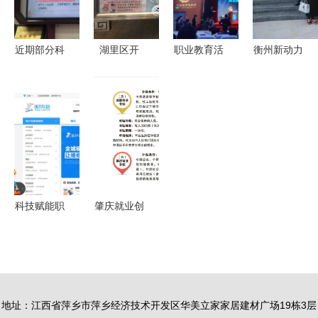
律合规路径
律责任
近期部分科
湖里区开
职业教育活
衡州新动力
室工作动态
展“爱心厦
动周暨全国
汇聚祁东
及职业中介
门 防控疫
职业院校技
“大美衡阳·
活动综述
情 小区在
能大赛改革
新阶先
行动”工
试点赛在山
行”主题活
作，职业中
东启动 中
动全面启动
介活动助力
介角色转变
民生保障
新契机
科技赋能职
肇庆就业创
业中介
业政策全解
2025年招
析 活动细
聘行业迎来
节揭示多重
智能变革
福利浪潮
地址：江西省萍乡市萍乡经济技术开发区华美立家家居建材广场19栋3层