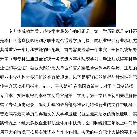
专升本成功之后，很多学生最关心的问题是：第一学历到底是专科还
是本科？这直接影响到求职中能否通过学历门槛，而职业中介行业求职尤
其看重第一学历和技能的匹配度。首先需要澄清一个事实：全日制统招专
升本（即专科生通过全省统一考试进入本科院校学习，毕业后获得本科毕
业证和学位证）会被大部分用人单位和官方渠道承认为本科学历。正规的
职业中介机构大多理解这类政策规定。以下是更详细的解析与针对性的职
业中介活动求职指南。\n一、事实辨析 在我国政策中，对于全日制统招
专升本，实际取得的本科学历通常是第二学历，第一学历最初相关理解保
留了专科历史记录，但近几年的教育部标准及对特殊行业的文件中明确：
普通高考最高学历后再颁发的大学毕业证书就是最高层次的阶段证明。实
践情况是：绝大多数企业和职业体系中认为，全日制统招三年以上中间断
层不大的情况下按照实际毕业当作本科招。实际的中介职业大链给要求存